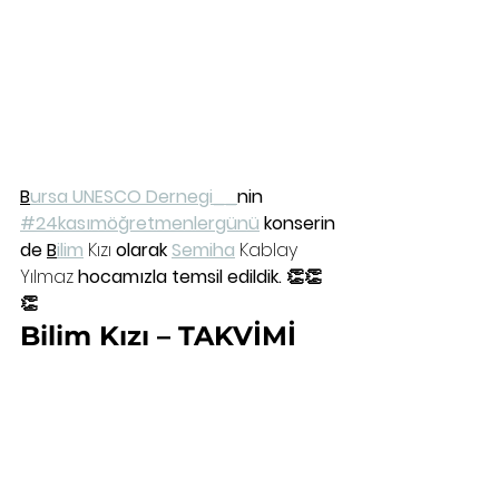
B
ursa UNESCO Dernegi__
nin 
#24kasımöğretmenlergünü
 konserin
de 
B
ilim
 Kızı
 olarak 
Semiha
 Kablay 
Yılmaz
 hocamızla temsil edildik. 👏👏
👏
Bilim Kızı – TAKVİMİ