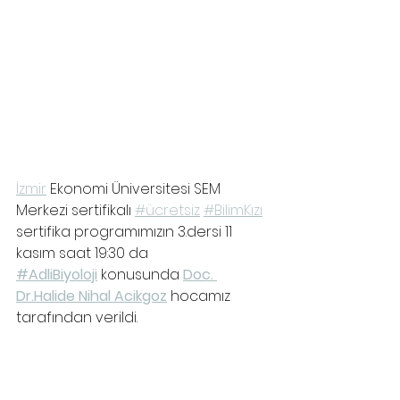
İzmir
 Ekonomi Üniversitesi SEM 
Merkezi sertifikalı 
#ücretsiz
#BilimKızı
sertifika programımızın 3.dersi 11 
kasım saat 19:30 da 
#AdliBiyoloji
konusunda 
Doc. 
Dr.Halide Nihal Acikgoz
 hocamız 
tarafından verildi.