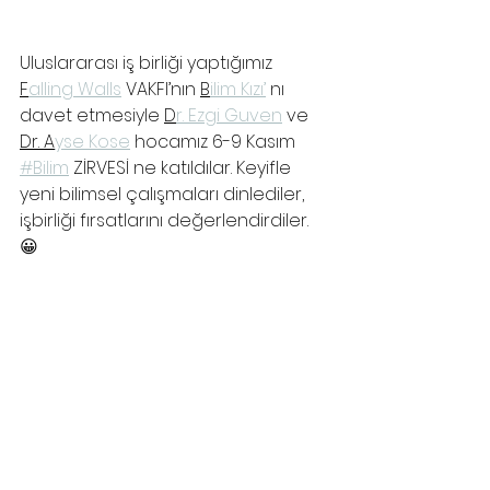
Uluslararası iş birliği yaptığımız 
F
alling Walls
 VAKFI’nın 
B
ilim Kızı’
 nı 
davet etmesiyle 
D
r. Ezgi Guven
 ve 
Dr. A
yse Kose
 hocamız 6-9 Kasım 
#Bilim
 ZİRVESİ ne katıldılar. Keyifle 
yeni bilimsel çalışmaları dinlediler, 
işbirliği fırsatlarını değerlendirdiler. 
😀