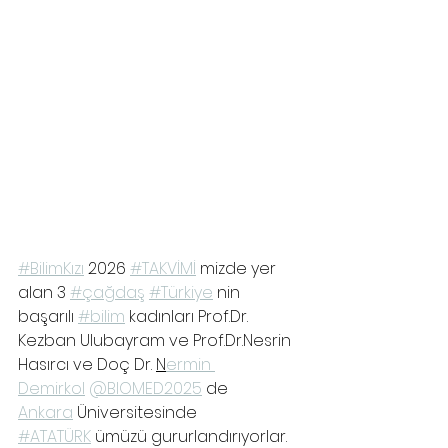
#BilimKızı
 2026 
#TAKVİMİ
 mizde yer 
alan 3 
#çağdaş
#Türkiye
 nin 
başarılı 
#bilim
 kadınları Prof.Dr. 
Kezban Ulubayram ve Prof.Dr.Nesrin 
Hasırcı ve Doç Dr. 
N
ermin 
Demirkol
@BIOMED2025
 de 
Ankara
 Üniversitesinde 
#ATATÜRK
 ümüzü gururlandırıyorlar.