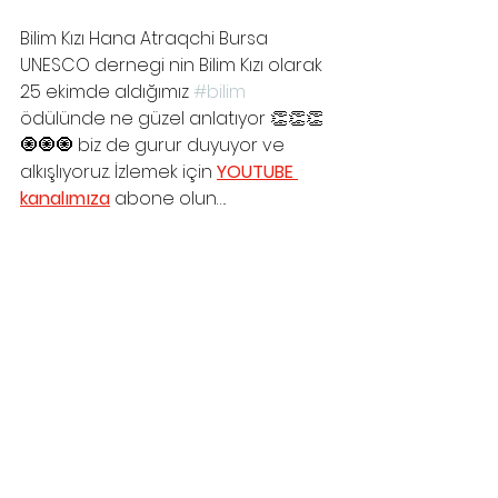
Bilim Kızı Hana Atraqchi Bursa 
UNESCO dernegi nin Bilim Kızı olarak 
25 ekimde aldığımız 
#bilim
ödülünde ne güzel anlatıyor 👏👏👏
🧿🧿🧿 biz de gurur duyuyor ve 
alkışlıyoruz. İzlemek için 
YOUTUBE 
kanalımıza
 abone olun…. 