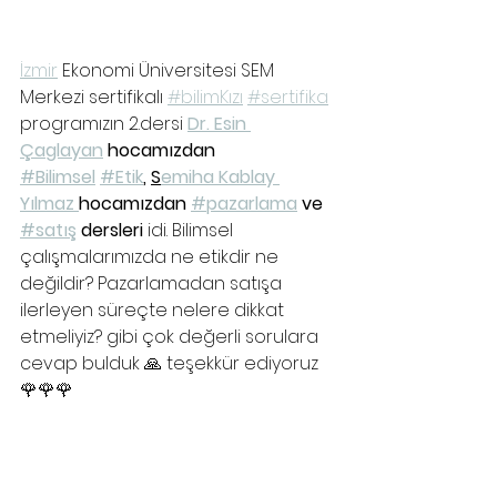
İzmir
 Ekonomi Üniversitesi SEM 
Merkezi sertifikalı 
#bilimKızı
#sertifika
programızın 2.dersi 
Dr. Esin 
Çaglayan
 hocamızdan 
#Bilimsel
#Etik
, 
S
emiha Kablay 
Yılmaz 
hocamızdan 
#pazarlama
 ve 
#satış
 dersleri 
idi. Bilimsel 
çalışmalarımızda ne etikdir ne 
değildir? Pazarlamadan satışa 
ilerleyen süreçte nelere dikkat 
etmeliyiz? gibi çok değerli sorulara 
cevap bulduk 🙏 teşekkür ediyoruz 
🌹🌹🌹