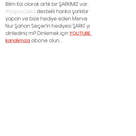
Bilim Kızı olarak artık bir ŞARKIMIZ var... 
#yapayZeka
 destekli harika şarkılar 
yapan ve bize hediye eden Merve 
Nur Şahan Seçer’in hediyesi ŞARKI' yı 
dinlediniz mi? Dinlemek için 
YOUTUBE 
kanalımıza
 abone olun….  