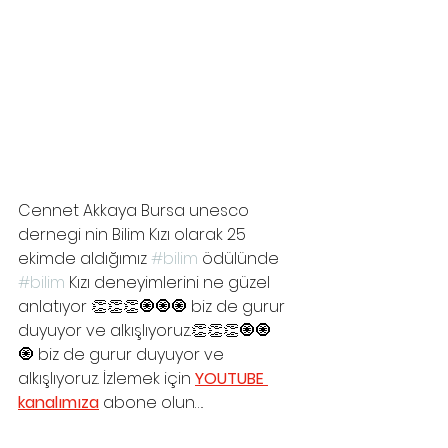
Cennet Akkaya Bursa unesco 
dernegi nin Bilim Kızı olarak 25 
ekimde aldığımız 
#bilim
 ödülünde 
#bilim
 Kızı deneyimlerini ne güzel 
anlatıyor 👏👏👏🧿🧿🧿 biz de gurur 
duyuyor ve alkışlıyoruz.👏👏👏🧿🧿
🧿 biz de gurur duyuyor ve 
alkışlıyoruz. İzlemek için 
YOUTUBE 
kanalımıza
 abone olun….