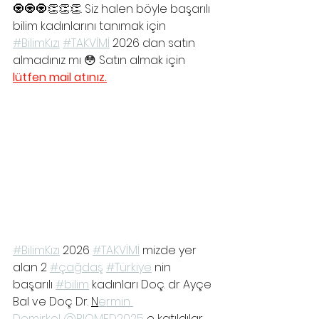
🧿🧿🧿👏👏👏. Siz halen böyle başarılı 
bilim kadınlarını tanımak için 
#BilimKızı
#TAKVİMİ
 2026 dan satın 
almadınız mı 😳 Satın almak için 
lütfen mail atınız.
#BilimKızı
 2026 
#TAKVİMİ
 mizde yer 
alan 2 
#çağdaş
#Türkiye
 nin 
başarılı 
#bilim
 kadınları Doç. dr Ayçe 
Bal ve Doç Dr. 
N
ermin 
Demirkol
@BIOMED2025
 e katıldılar. 