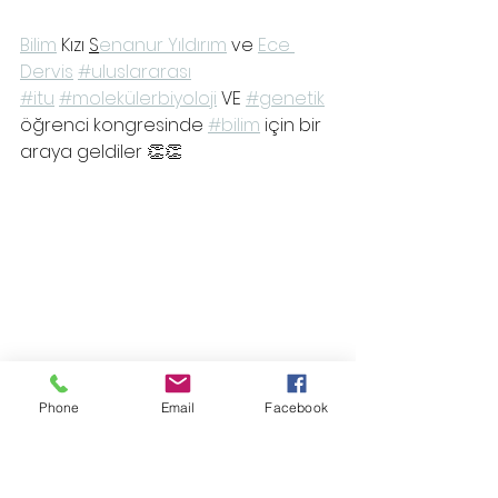
Bilim
 Kızı 
S
enanur Yıldırım
 ve 
Ece 
Dervis
#uluslararası
#itu
#molekülerbiyoloji
 VE 
#genetik
öğrenci kongresinde 
#bilim
 için bir 
araya geldiler 👏👏
Phone
Email
Facebook
Uluslararası iş birliği yaptığımız 