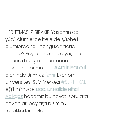
HER TEMAS İZ BIRAKIR. Yaşamın acı 
yüzü ölümlerde hele de şüpheli 
ölümlerde faili hangi kanıtlarla 
buluruz? Büyük, önemli ve yaşamsal 
bir soru bu. İşte bu sorunun 
cevabının bilimi olan 
#ADLİBİYOLOJİ
alanında Bilim Kızı 
İzmir
 Ekonomi 
Üniversitesi SEM Merkezi 
#SERTİFİKALI
eğitimimizde 
Doc. Dr.Halide Nihal 
Acikgoz
hocamız bu hayati sorulara 
cevapları paylaştı bizimle🙏
teşekkürlerimizle…