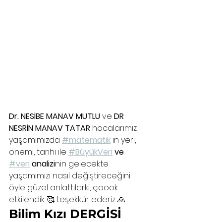
Dr. NESİBE MANAV MUTLU
 ve 
DR 
NESRİN MANAV TATAR 
hocalarımız 
yaşamımızda 
#matematik
 in yeri, 
önemi, tarihi ile 
#BüyükVeri
 ve 
#veri
 analizi
nin gelecekte 
yaşamımızı nasıl değiştireceğini 
öyle güzel anlattılarki, çoook 
etkilendik 🥰 teşekkür ederiz 🙏
Bilim Kızı DERGİSİ