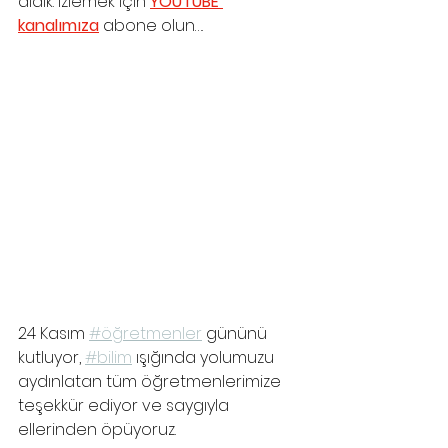
aldık. İzlemek için 
YOUTUBE 
kanalımıza
 abone olun…. 
24 Kasım 
#öğretmenler
 gününü 
kutluyor, 
#bilim
 ışığında yolumuzu 
aydınlatan tüm öğretmenlerimize 
teşekkür ediyor ve saygıyla 
ellerinden öpüyoruz.