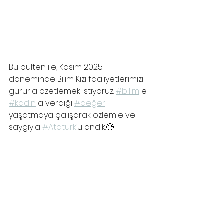
Bu bülten ile, Kasım 2025 
döneminde Bilim Kızı faaliyetlerimizi 
gururla özetlemek istiyoruz. 
#bilim
 e 
#kadın
 a verdiği 
#değer
 i 
yaşatmaya çalışarak özlemle ve 
saygıyla 
#Atatürk
’ü andık.🥲