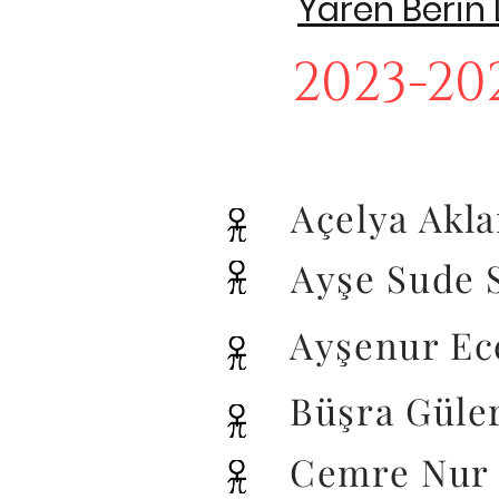
Yaren Berin
2023-20
Açelya Akl
Ayşe Sude 
Ayşenur Ec
Büşra Güle
Cemre Nur