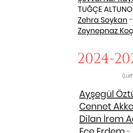
TUĞÇE ALTUNO
-
Zehra Soykan
Zeynepnaz Ko
2024-20
(Lütf
Ayşegül Özt
Cennet Akk
Dilan İrem 
Ece Erdem
-