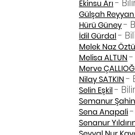
- Bil
Ekinsu Arı
Gülşah Reyyan
- B
Hürü Güney
- Bi
İdil Gürdal
Melek Naz Öztü
-
Melisa ALTUN
Merve ÇALLIOĞ
- 
Nilay SATKIN
- Bil
Selin Eşkil
Semanur Şahi
-
Sena Anapali
Senanur Yıldır
Şevval Nur Kay