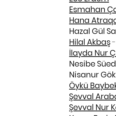
Esmahan Ça
Hana Atraq
Hazal Gül S
Hilal Akbaş
-
İlayda Nur Ç
Nesibe Süe
Nisanur Gö
Öykü Baybe
Şevval Arab
Şevval Nur 