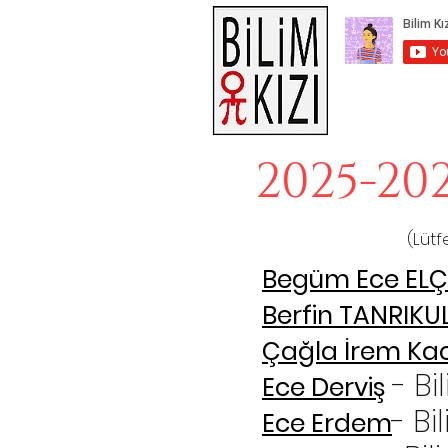
2025-20
(Lütf
Begüm Ece ELÇ
Berfin TANRIKU
Çağla İrem Ka
- Bi
Ece Derviş
- Bi
Ece Erdem