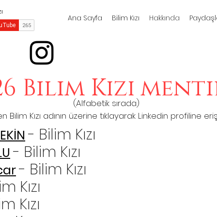
Ana Sayfa
Bilim Kızı
Hakkında
Paydaşl
26 Bilim Kızı ment
(Alfabetik sırada)
en Bilim Kızı adının üzerine tıklayarak Linkedin profiline eriş
- Bilim Kızı
EKİN
- Bilim Kızı
LU
- Bilim Kızı
car
lim Kızı
lim Kızı