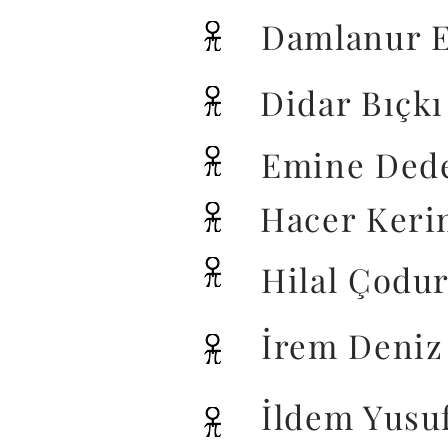
Damlanur E
Didar Bıçkı
Emine Ded
Hacer Keri
Hilal Çodu
İrem Deniz
İldem Yusu