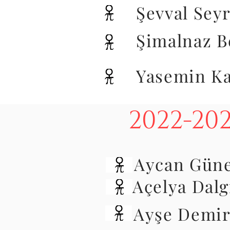
Şevval Sey
Şimalnaz B
Yasemin K
2022-20
Aycan Gün
Açelya Dal
Ayşe Demir