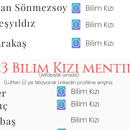
ran Sönmezsoy
Bilim Kızı
eşyıldız
Bilim Kızı
arakaş
Bilim Kızı
23 Bilim Kızı menti
(Alfabetik sırada)
(Lütfen (i) ye tıklayarak Linkedin profiline erişiniz.
er
Bilim Kızı
gıç
Bilim Kızı
baş
Bilim Kızı