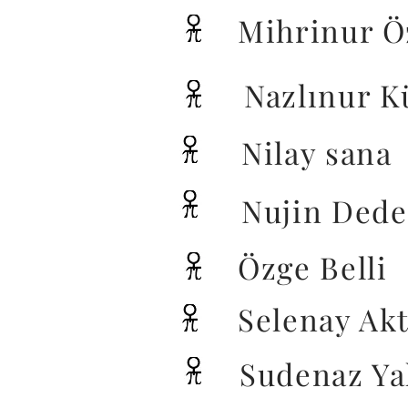
Mihrinur Ö
Nazlınur K
Nilay sana
Nujin Dede
Özge Belli
Selenay Ak
Sudenaz Ya