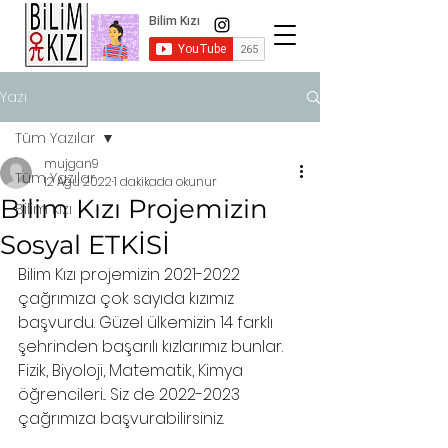
Yazı
Tüm Yazılar
mujgan9
Tüm Yazılar
12 Ağu 2022
1 dakikada okunur
Bilim Kızı Projemizin
Bilim Kızı
Sosyal ETKİSİ
Bilim Kızı projemizin 2021-2022 
çağrımıza çok sayıda kızımız 
başvurdu. Güzel ülkemizin 14 farklı 
şehrinden başarılı kızlarımız bunlar. 
Fizik, Biyoloji, Matematik, Kimya 
öğrencileri... Siz de 2022-2023 
çağrımıza başvurabilirsiniz.