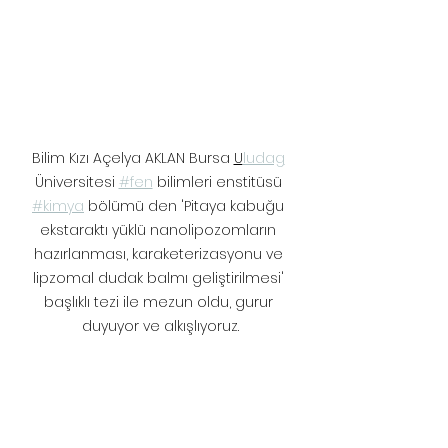
Bilim Kızı Açelya AKLAN Bursa 
U
ludag
Üniversitesi 
#fen
 bilimleri enstitüsü 
#kimya
 bölümü den 'Pitaya kabuğu 
ekstaraktı yüklü nanolipozomların 
hazırlanması, karaketerizasyonu ve 
lipzomal dudak balmı geliştirilmesi' 
başlıklı tezi ile mezun oldu, gurur 
duyuyor ve alkışlıyoruz.