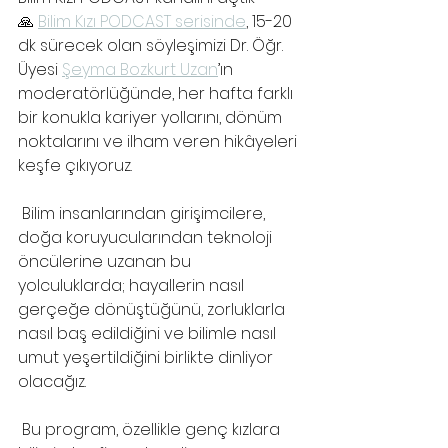
🙏 
Bilim Kızı PODCAST serisinde
, 15-20 
dk sürecek olan söyleşimizi Dr. Öğr. 
Üyesi 
Şeyma Bozkurt Uzan
’ın 
moderatörlüğünde, her hafta farklı 
bir konukla kariyer yollarını, dönüm 
noktalarını ve ilham veren hikâyeleri 
keşfe çıkıyoruz. 
 Bilim insanlarından girişimcilere, 
doğa koruyucularından teknoloji 
öncülerine uzanan bu 
yolculuklarda; hayallerin nasıl 
gerçeğe dönüştüğünü, zorluklarla 
nasıl baş edildiğini ve bilimle nasıl 
umut yeşertildiğini birlikte dinliyor 
olacağız.
 Bu program, özellikle genç kızlara 