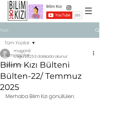
Yazı
Tüm Yazılar
mujgan9
Tüm Yazılar
6 Ağu 2025
3 dakikada okunur
Bilim Kızı Bülteni
Bilim Kızı
Bülten-22/ Temmuz
2025
Merhaba Bilim Kızı gönüllüleri;  