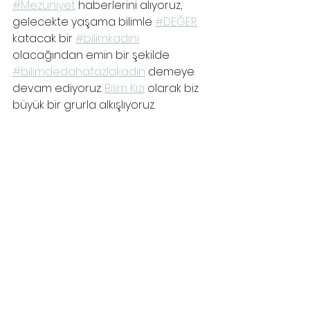
#Mezuniyet
 haberlerini alıyoruz, 
gelecekte yaşama bilimle 
#DEĞER
katacak bir 
#bilimkadını
olacağından emin bir şekilde 
#bilimdedahafazlakadın
 demeye 
devam ediyoruz. 
Bilim Kızı
 olarak biz 
büyük bir grurla alkışlıyoruz.