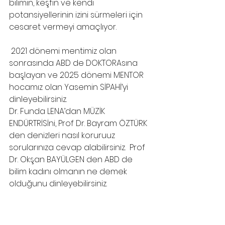
bilimin, keşfin ve kendi 
potansiyellerinin izini sürmeleri için 
cesaret vermeyi amaçlıyor. 
 2021 dönemi mentimiz olan 
sonrasında ABD de DOKTORAsına 
başlayan ve 2025 dönemi MENTOR 
hocamız olan Yasemin SİPAHİ’yi 
dinleyebilirsiniz.
Dr. Funda LENA’dan MÜZİK 
ENDÜRTRİSİni, Prof Dr. Bayram ÖZTÜRK 
den denizleri nasıl koruruuz 
sorularınıza cevap alabilirsiniz.  Prof 
Dr. Okşan BAYÜLGEN den ABD de 
bilim kadını olmanın ne demek 
olduğunu dinleyebilirsiniz.